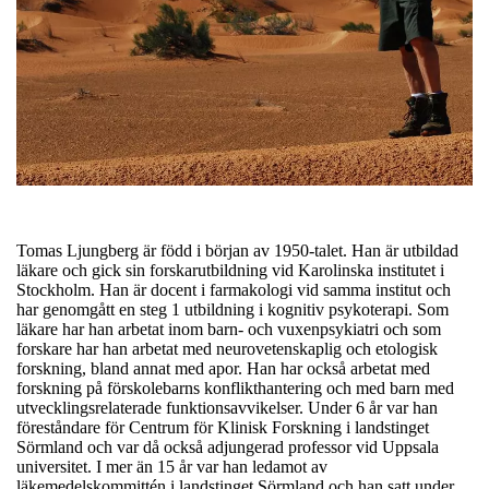
Tomas Ljungberg är född i början av 1950-talet. Han är utbildad
läkare och gick sin forskarutbildning vid Karolinska institutet i
Stockholm. Han är docent i farmakologi vid samma institut och
har genomgått en steg 1 utbildning i kognitiv psykoterapi. Som
läkare har han arbetat inom barn- och vuxenpsykiatri och som
forskare har han arbetat med neurovetenskaplig och etologisk
forskning, bland annat med apor. Han har också arbetat med
forskning på förskolebarns konflikthantering och med barn med
utvecklingsrelaterade funktionsavvikelser. Under 6 år var han
föreståndare för Centrum för Klinisk Forskning i landstinget
Sörmland och var då också adjungerad professor vid Uppsala
universitet. I mer än 15 år var han ledamot av
läkemedelskommittén i landstinget Sörmland och han satt under