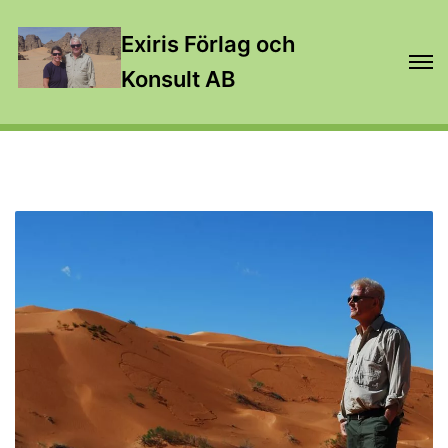
Exiris Förlag och
Konsult AB