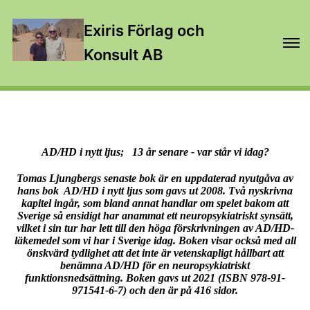
Exiris Förlag och
Konsult AB
AD/HD i nytt ljus; 13 år senare - var står vi idag?
Tomas Ljungbergs senaste bok är en uppdaterad nyutgåva av
hans bok AD/HD i nytt ljus som gavs ut 2008. Två nyskrivna
kapitel ingår, som bland annat handlar om spelet bakom att
Sverige så ensidigt har anammat ett neuropsykiatriskt synsätt,
vilket i sin tur har lett till den höga förskrivningen av AD/HD-
läkemedel som vi har i Sverige idag. Boken visar också med all
önskvärd tydlighet att det inte är vetenskapligt hållbart att
benämna AD/HD för en neuropsykiatriskt
funktionsnedsättning. Boken gavs ut 2021 (ISBN 978-91-
971541-6-7) och den är på 416 sidor.