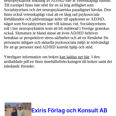
neuropsykiatrisk tolkning av AD/HD inte är vetenskapligt hållbar.
Till exempel finns inte stöd för en så hög ärftlighet som
Socialstyrelsen och det neuropsykiatriska paradigmet hävdar. Den
finns också vetenskapligt visat att en lång rad psykosociala
förhållanden och påfrestningar leder till uppkomst av AD/HD,
något som Socialstyrelsen inte vill kännas vid. Socialstyrelsens
roll i hur neuropsykiatrin kom att bli etablerad i Sverige granskas
också. Slutsatsen är bland annat att även AD/HD behöver
betraktas ur perspektivet stress-sårbarhet och att en förståelse för
personens tidigare och aktuella psykosociala miljö är nödvändigt
för att ge personer med AD/HD korrekt hjälp och stöd.
Ytterligare information om boken
kan laddas ner här
. I den
nedladdade pdf:en finns innehållsförteckningen till boken samt det
inledande förordet.
Exiris Förlag och Konsult AB