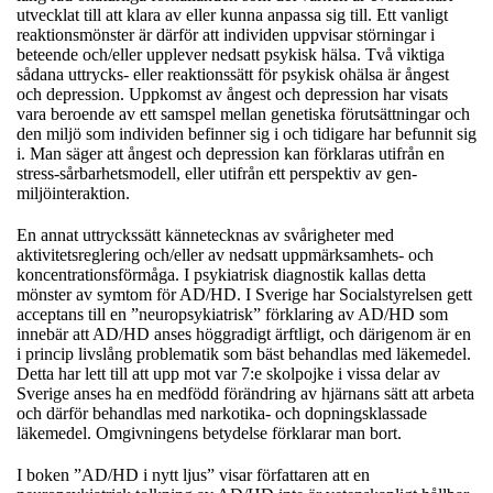
utvecklat till att klara av eller kunna anpassa sig till. Ett vanligt
reaktionsmönster är därför att individen uppvisar störningar i
beteende och/eller upplever nedsatt psykisk hälsa. Två viktiga
sådana uttrycks- eller reaktionssätt för psykisk ohälsa är ångest
och depression. Uppkomst av ångest och depression har visats
vara beroende av ett samspel mellan genetiska förutsättningar och
den miljö som individen befinner sig i och tidigare har befunnit sig
i. Man säger att ångest och depression kan förklaras utifrån en
stress-sårbarhetsmodell, eller utifrån ett perspektiv av gen-
miljöinteraktion.
En annat uttryckssätt kännetecknas av svårigheter med
aktivitetsreglering och/eller av nedsatt uppmärksamhets- och
koncentrationsförmåga. I psykiatrisk diagnostik kallas detta
mönster av symtom för AD/HD. I Sverige har Socialstyrelsen gett
acceptans till en ”neuropsykiatrisk” förklaring av AD/HD som
innebär att AD/HD anses höggradigt ärftligt, och därigenom är en
i princip livslång problematik som bäst behandlas med läkemedel.
Detta har lett till att upp mot var 7:e skolpojke i vissa delar av
Sverige anses ha en medfödd förändring av hjärnans sätt att arbeta
och därför behandlas med narkotika- och dopningsklassade
läkemedel. Omgivningens betydelse förklarar man bort.
I boken ”AD/HD i nytt ljus” visar författaren att en