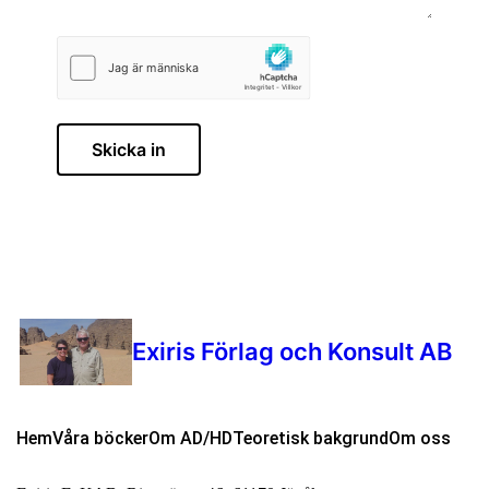
Skicka in
Exiris Förlag och Konsult AB
Hem
Våra böcker
Om AD/HD
Teoretisk bakgrund
Om oss