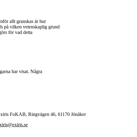
för allt granskas är hur
h på vilken vetenskaplig grund
örs för vad detta
arna har visat. Några
xiris FoKAB, Ringvägen 46, 61170 Jönåker
xiris@exiris.se