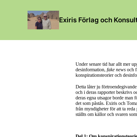
Exiris Förlag och Konsul
Under senare tid har allt mer up
desinformation,
fake news
och fa
konspirationsteorier och desinfo
Detta låter ju förtroendegivand
och i deras rapporter beskrivs 
deras egna utsagor borde man för
det som påstås. Exiris och Tom
från myndigheter för att ta reda
ställts om källor och svaren som
Del 1: Om konspirationsteorie