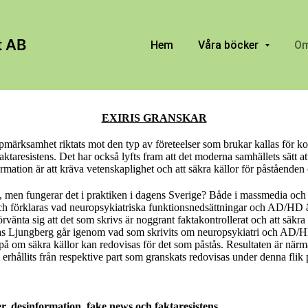
t AB
Hem
Våra böcker
Om
EXIRIS GRANSKAR
pmärksamhet riktats mot den typ av företeelser som brukar kallas för kon
ktaresistens. Det har också lyfts fram att det moderna samhällets sätt a
rmation är att kräva vetenskaplighet och att säkra källor för påståenden
e, men fungerar det i praktiken i dagens Sverige? Både i massmedia oc
och förklaras vad neuropsykiatriska funktionsnedsättningar och AD/HD ä
vänta sig att det som skrivs är noggrant faktakontrollerat och att säkra 
as Ljungberg går igenom vad som skrivits om neuropsykiatri och AD/HD 
 på om säkra källor kan redovisas för det som påstås. Resultaten är när
 erhållits från respektive part som granskats redovisas under denna flik
r, desinformation, fake news och faktaresistens