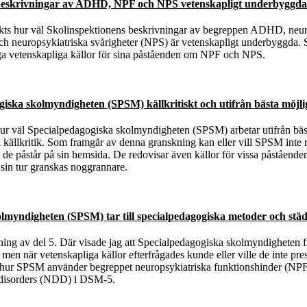
 beskrivningar av ADHD, NPF och NPS vetenskapligt underbyggd
kts hur väl Skolinspektionens beskrivningar av begreppen ADHD, neur
ch neuropsykiatriska svårigheter (NPS) är vetenskapligt underbyggda.
ga vetenskapliga källor för sina påståenden om NPF och NPS.
iska skolmyndigheten (SPSM) källkritiskt och utifrån bästa möjl
ur väl Specialpedagogiska skolmyndigheten (SPSM) arbetar utifrån bäs
källkritik. Som framgår av denna granskning kan eller vill SPSM inte 
 de påstår på sin hemsida. De redovisar även källor för vissa påståenden
i sin tur granskas noggrannare.
lmyndigheten (SPSM) tar till specialpedagogiska metoder och stä
ning av del 5. Där visade jag att Specialpedagogiska skolmyndigheten 
en när vetenskapliga källor efterfrågades kunde eller ville de inte pre
i hur SPSM använder begreppet neuropsykiatriska funktionshinder (NPF)
 disorders (NDD) i DSM-5.