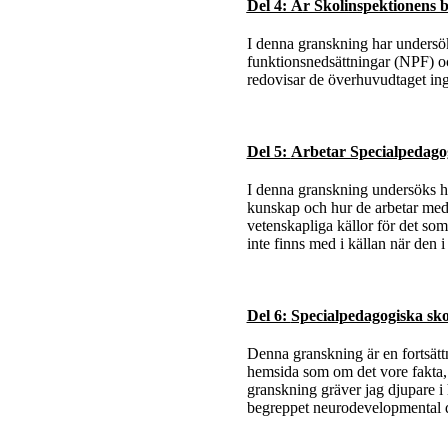
Del 4: Ä
r Skolinspektionens
I denna granskning har undersö
funktionsnedsättningar (NPF) o
redovisar de överhuvudtaget in
Del 5:
Arbetar Specialpedagog
I denna granskning undersöks h
kunskap och hur de arbetar med 
vetenskapliga källor för det som
inte finns med i källan när den 
Del 6:
Specialpedagogiska sko
Denna granskning är en fortsätt
hemsida som om det vore fakta, m
granskning gräver jag djupare 
begreppet neurodevelopmental