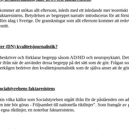
ommer att utökas allt eftersom, inleds med ett inledande mer teoretiskt 
ktaresistens. Betydelsen av begreppet narrativ introduceras för att för
s idag i Sverige. De granskningar som allt eftersom kommer att redovi
nitt.
r (DN) kvalitetsjournalistik?
 beskriver och förklarar begrepp såsom AD/HD och neuropsykiatri. Det
 ifrån när de använder dessa begrepp på det sätt som de gör. Frågan som
ligen bedriver den kvalitetsjournalistik som de själva anser att de gör
alstyrelsens faktaresistens
s vilka källor som Socialstyrelsen utgått ifrån för de påståenden om ad
m inte bör göras - Följsamhet till nationella riktlinjer". Som framgår a
egna riktlinjer, en noterbar faktaresistens.