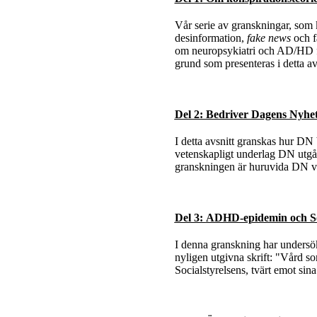
Vår serie av granskningar, som k
desinformation,
fake news
och fa
om neuropsykiatri och AD/HD för
grund som presenteras i detta avs
Del 2: Bedriver Dagens Nyhete
I detta avsnitt granskas hur DN
vetenskapligt underlag DN utgår
granskningen är huruvida DN verk
Del 3:
ADHD-epidemin och Soci
I denna granskning har undersökt
nyligen utgivna skrift: "Vård so
Socialstyrelsens, tvärt emot sina 