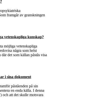
a?
opsykiatriska
 Som framgår av granskningen
iga vetenskapliga kunskap?
ta möjliga vetenskapliga
redovisa några som helst
 där det som källan påstås visa
dar i sina dokument
framför påståenden på sin
sentera en enda källa. I denna
 och att det skulle motsvara