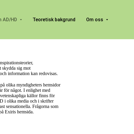
 AD/HD
Teoretisk bakgrund
Om oss
spirationsteorier,
tt skydda sig mot
 och information kan redovisas.
h på olika myndigheters hemsidor
r för något. I enlighet med
vetenskapliga källor finns för
i olika media och i skrifter
mast sensationella. Frågorna som
 på Exiris hemsida.