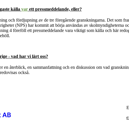
gaste källa
var
ett pressmeddelande, eller?
ning och fördjupning av de tre föregående granskningarna. Det som fram
årigheter (NPS) har kommit att börja användas av skolmyndigheterna oc
ing 4 föreföll ett pressmeddelande vara viktigt som källa och här redog
ehöll.
ge - vad har vi lärt oss?
r en återblick, en sammanfattning och en diskussion om vad granskning
 redovisas också.
E
t AB
e