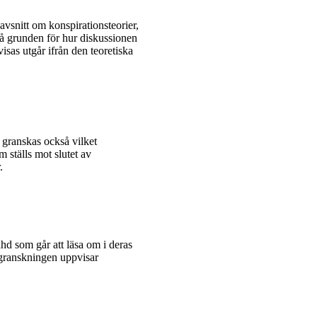
avsnitt om konspirationsteorier,
stå grunden för hur diskussionen
sas utgår ifrån den teoretiska
 granskas också vilket
 ställs mot slutet av
.
hd som går att läsa om i deras
v granskningen uppvisar