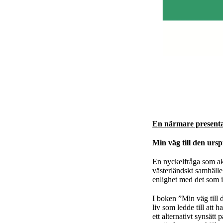
En närmare presenta
Min väg till den urs
En nyckelfråga som ak
västerländskt samhälle 
enlighet med det som i
I boken ”Min väg till 
liv som ledde till att
ett alternativt synsät