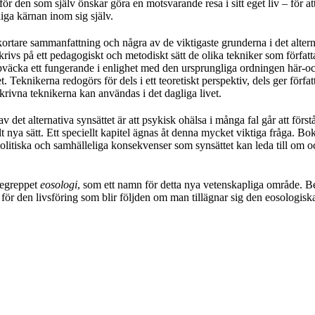
r den som själv önskar göra en motsvarande resa i sitt eget liv – för at
iga kärnan inom sig själv.
rtare sammanfattning och några av de viktigaste grunderna i det alterna
krivs på ett pedagogiskt och metodiskt sätt de olika tekniker som författ
pväcka ett fungerande i enlighet med den ursprungliga ordningen här-oc
. Teknikerna redogörs för dels i ett teoretiskt perspektiv, dels ger förf
rivna teknikerna kan användas i det dagliga livet.
 det alternativa synsättet är att psykisk ohälsa i många fal går att förs
t nya sätt. Ett speciellt kapitel ägnas åt denna mycket viktiga fråga. B
politiska och samhälleliga konsekvenser som synsättet kan leda till om o
begreppet
eosologi
, som ett namn för detta nya vetenskapliga område. 
ör den livsföring som blir följden om man tillägnar sig den eosologis