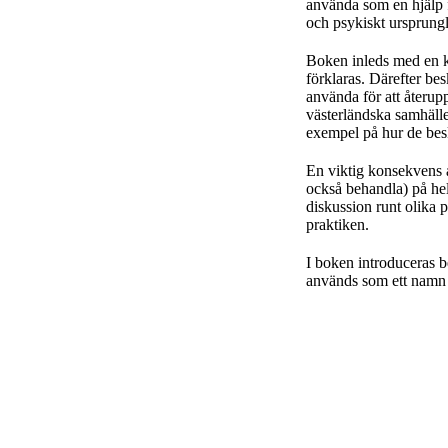
använda som en hjälp fö
och psykiskt ursprungl
Boken inleds med en ko
förklaras. Därefter bes
använda för att återup
västerländska samhället
exempel på hur de besk
En viktig konsekvens av
också behandla) på hel
diskussion runt olika 
praktiken.
I boken introduceras 
används som ett namn f