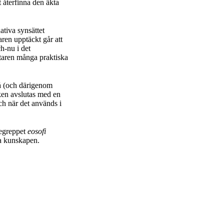
t återfinna den äkta
tiva synsättet
aren upptäckt går att
h-nu i det
attaren många praktiska
tå (och därigenom
oken avslutas med en
ch när det används i
Begreppet
eosofi
ka kunskapen.