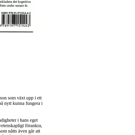
son som växt upp i ett
på nytt kunna fungera i
digheter i hans eget
etenskapligt förankra,
som nåtts även går att