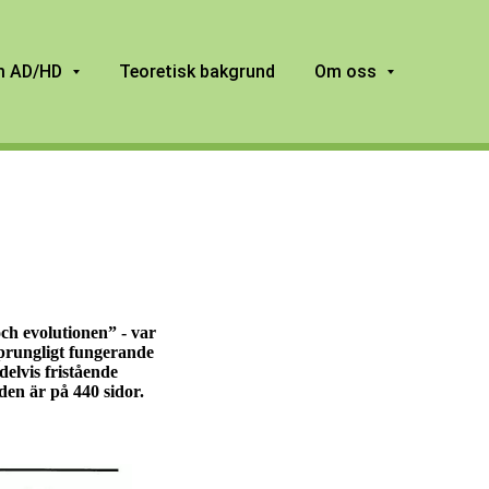
 AD/HD
Teoretisk bakgrund
Om oss
ch evolutionen” - var
sprungligt fungerande
delvis fristående
den är på 440 sidor.