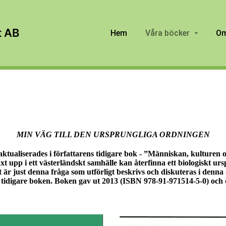
t AB
Hem
Våra böcker
Om
MIN VÄG TILL DEN URSPRUNGLIGA ORDNINGEN
ktualiserades i författarens tidigare bok - ”Människan, kulturen o
t upp i ett västerländskt samhälle kan återfinna ett biologiskt ur
et är just denna fråga som utförligt beskrivs och diskuteras i denna 
 tidigare boken. Boken gav ut 2013 (ISBN 978-91-971514-5-0) och 