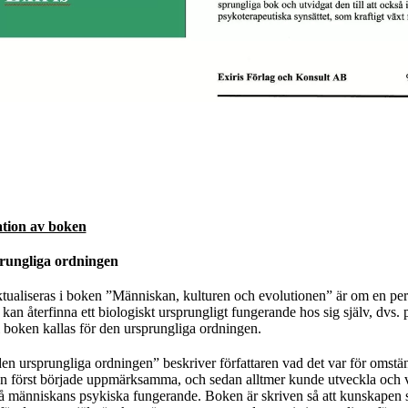
tion av boken
prungliga ordningen
tualiseras i boken ”Människan, kulturen och evolutionen” är om en per
kan återfinna ett biologiskt ursprungligt fungerande hos sig själv, dvs. 
 boken kallas för den ursprungliga ordningen.
den ursprungliga ordningen” beskriver författaren vad det var för omstän
 han först började uppmärksamma, och sedan alltmer kunde utveckla och v
t på människans psykiska fungerande. Boken är skriven så att kunskapen 